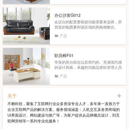
办公沙发G012
会议台的配置要根据功能需要来选择，所
营造的氛围要和该区域的风格相吻合。
华美的产品线以品质卓越、风格简洁为特
产品
点，用最简单的元素组合出不同的风格和
功能来满足客户不同层次、不同品味的需
求。
职员椅F01
华美的班台组合以其简约的、充满现代感
的设计风格，卓越的功能品质给管理人员
营造出健康完美的办公空间。
产品
关于
不赖科技，聚集了互联网行业众多资深专业人才，多年来一直致力于
企业互联网产品的解决方案。服务领域涵盖：人机交互及各类终端的
UI界面设计、网站建设与推广等，为客户提供从品牌概念设计，到互
联网营销等一系列专业化服务！